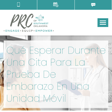
Tog
Qué Esperar Durante
Una Cita Para La
Prueba De
Embarazo En Una
Unidad Móvil