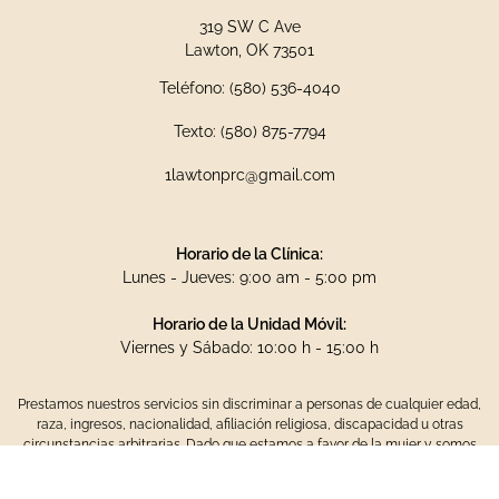
319 SW C Ave
Lawton, OK 73501
Teléfono: (580) 536-4040
Texto: (580) 875-7794
1lawtonprc@gmail.com
Horario de la Clínica:
Lunes - Jueves: 9:00 am - 5:00 pm
Horario de la Unidad Móvil:
Viernes y Sábado: 10:00 h - 15:00 h
Prestamos nuestros servicios sin discriminar a personas de cualquier edad,
raza, ingresos, nacionalidad, afiliación religiosa, discapacidad u otras
circunstancias arbitrarias. Dado que estamos a favor de la mujer y somos
una organización sin ánimo de lucro, no proporcionamos ni remitimos a
servicios de aborto. Todos nuestros servicios son gratuitos.